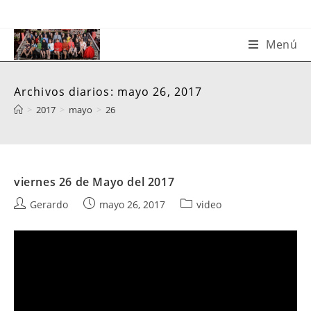
Saltar
al
contenido
Menú
Archivos diarios: mayo 26, 2017
>
2017
>
mayo
>
26
viernes 26 de Mayo del 2017
Autor
Publicación
Categoría
Gerardo
mayo 26, 2017
video
de
de
de
la
la
la
entrada:
entrada:
entrada: