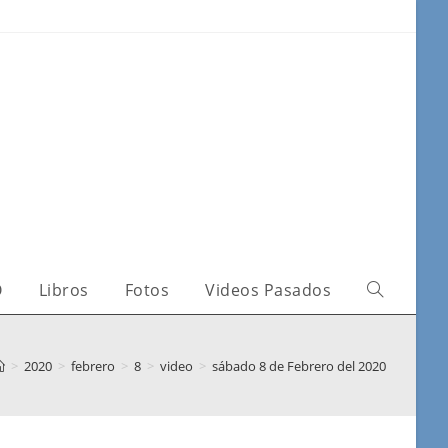
O
Libros
Fotos
Videos Pasados
>
2020
>
febrero
>
8
>
video
>
sábado 8 de Febrero del 2020