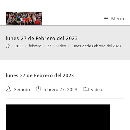
Saltar
al
contenido
Menú
lunes 27 de Febrero del 2023
>
2023
>
febrero
>
27
>
video
>
lunes 27 de Febrero del 2023
lunes 27 de Febrero del 2023
Autor
Publicación
Categoría
Gerardo
febrero 27, 2023
video
de
de
de
la
la
la
entrada:
entrada:
entrada: