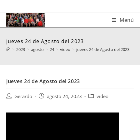
Saltar
al
contenido
Menú
jueves 24 de Agosto del 2023
>
2023
>
agosto
>
24
>
video
>
jueves 24 de Agosto del 2023
jueves 24 de Agosto del 2023
Autor
Publicación
Categoría
Gerardo
agosto 24, 2023
video
de
de
de
la
la
la
entrada:
entrada:
entrada: