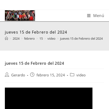
Saltar
al
contenido
Menú
jueves 15 de Febrero del 2024
>
2024
>
febrero
>
15
>
video
>
jueves 15 de Febrero del 2024
jueves 15 de Febrero del 2024
Autor
Publicación
Categoría
Gerardo
febrero 15, 2024
video
de
de
de
la
la
la
entrada:
entrada:
entrada: