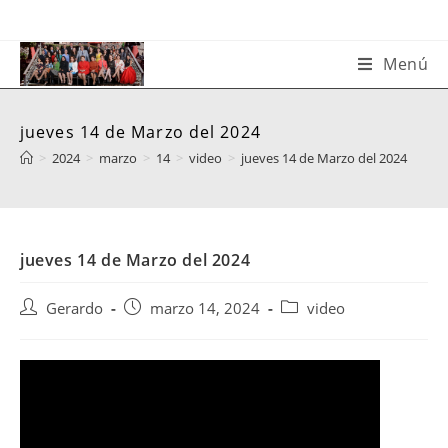
Saltar
al
contenido
Menú
jueves 14 de Marzo del 2024
>
2024
>
marzo
>
14
>
video
>
jueves 14 de Marzo del 2024
jueves 14 de Marzo del 2024
Autor
Publicación
Categoría
Gerardo
marzo 14, 2024
video
de
de
de
la
la
la
entrada:
entrada:
entrada: