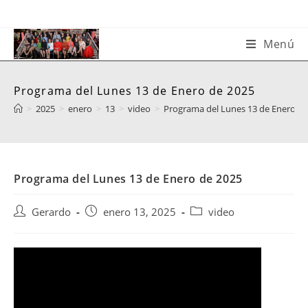
Saltar
al
contenido
Menú
Programa del Lunes 13 de Enero de 2025
>
2025
>
enero
>
13
>
video
>
Programa del Lunes 13 de Enero de
Programa del Lunes 13 de Enero de 2025
Autor
Publicación
Categoría
Gerardo
enero 13, 2025
video
de
de
de
la
la
la
entrada:
entrada:
entrada: