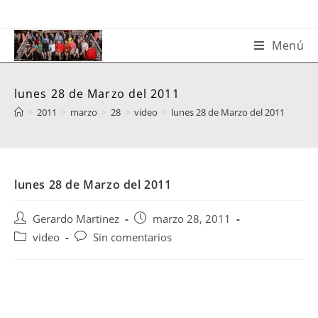
Saltar
al
contenido
Menú
lunes 28 de Marzo del 2011
>
2011
>
marzo
>
28
>
video
>
lunes 28 de Marzo del 2011
lunes 28 de Marzo del 2011
Autor
Publicación
Gerardo Martinez
marzo 28, 2011
de
de
Categoría
Comentarios
video
Sin comentarios
la
la
de
de
entrada:
entrada:
la
la
entrada:
entrada: