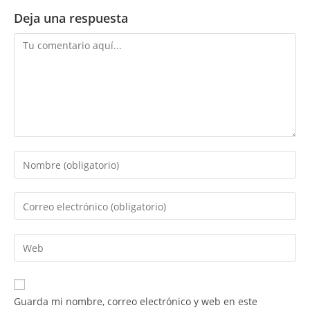
Deja una respuesta
Comentario
Introduce
tu
nombre
Introduce
o
tu
nombre
dirección
Introduce
de
de
la
usuario
correo
URL
para
electrónico
de
comentar
Guarda mi nombre, correo electrónico y web en este
para